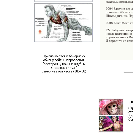
меховым покрывало
2004 Залечив серь
отмечает 20-летни
Школы дизайна Па
2008 Кейт Мосс ст
P.S. Бабушка семе
новые коллекции и
играет ее знак - В
И торопить ее совс