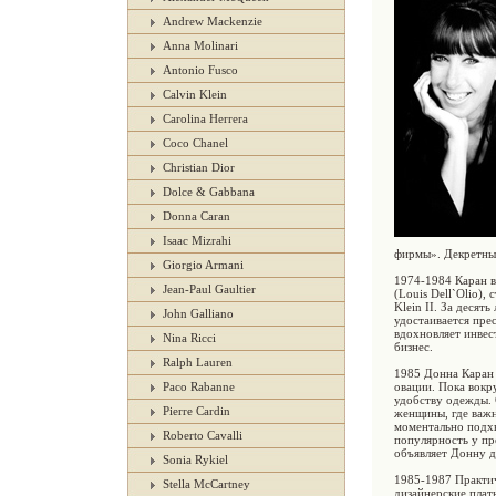
Andrew Mackenzie
Anna Molinari
Antonio Fusco
Calvin Klein
Carolina Herrera
Coco Chanel
Christian Dior
Dolce & Gabbana
Donna Caran
Isaac Mizrahi
фирмы». Декретный
Giorgio Armani
1974-1984 Каран в
Jean-Paul Gaultier
(Louis Dell`Olio)
Klein II. За деся
John Galliano
удостаивается прес
вдохновляет инвес
Nina Ricci
бизнес.
Ralph Lauren
1985 Донна Каран 
Paco Rabanne
овации. Пока вокр
удобству одежды. 
Pierre Cardin
женщины, где важн
моментально подхв
Roberto Cavalli
популярность у пр
объявляет Донну д
Sonia Rykiel
1985-1987 Практич
Stella McCartney
дизайнерские плат