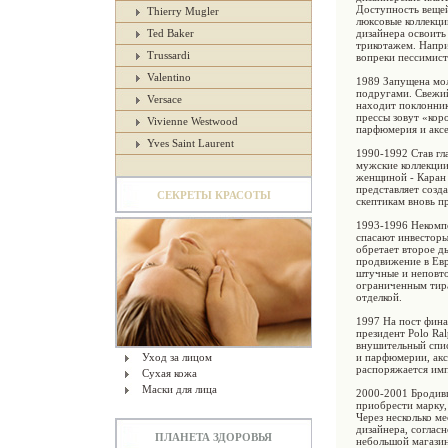
Доступность вещей
Thierry Mugler
люксовые коллекци
Ted Baker
дизайнера освоить
трикотажем. Напри
Trussardi
вопреки пессимист
Valentino
1989 Запущена мо
подругами. Свежий
Versace
находит поклонник
прессы зовут «кор
Vivienne Westwood
парфюмерия и аксе
Yves Saint Laurent
1990-1992 Став гл
мужские коллекции
женщиной - Каран 
представляет созда
СЕКРЕТЫ КРАСОТЫ
скептикам вновь п
1993-1996 Некомпе
спасают инвесторы
обретает второе д
продвижение в Евр
штучные и неповто
ограниченным тир
отделкой.
1997 На пост фина
президент Polo Ra
внушительный спис
Уход за лицом
и парфюмерии, акс
распоряжается имп
Сухая кожа
Маски для лица
2000-2001 Бродивш
приобрести марку,
Через несколько м
дизайнера, согласн
ПЛАНЕТА ЗДОРОВЬЯ
небольшой магазин